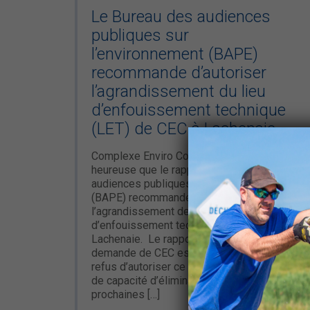
Le Bureau des audiences
publiques sur
l’environnement (BAPE)
recommande d’autoriser
l’agrandissement du lieu
d’enfouissement technique
(LET) de CEC à Lachenaie.
Complexe Enviro Connexions (CEC) est
heureuse que le rapport du Bureau des
audiences publiques sur l’environnement
(BAPE) recommande d’autoriser
l’agrandissement de notre lieu
d’enfouissement technique (LET) à
Lachenaie. Le rapport indique que la
demande de CEC est justifiée et que tout
refus d’autoriser ce projet créerait un déficit
de capacité d’élimination au cours des
prochaines […]