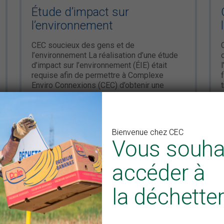
Étude d’impact sur
l’environnement
CEC soucieux des gens et de
l’environnement La réalisation d’une étude
d’impact sur l’environnement (ÉIE) était
requise afin de permettre à Complexe
Enviro Connexions (CEC) d’obtenir une
autorisation gouvernementale pour
poursuivre l’exploitation de son lieu […]
Bienvenue chez CEC
Vous souha
En savoir plus
accéder à
la déchetter