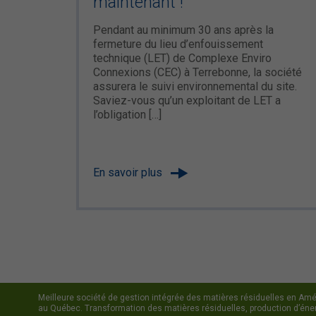
maintenant !
Pendant au minimum 30 ans après la
fermeture du lieu d’enfouissement
technique (LET) de Complexe Enviro
Connexions (CEC) à Terrebonne, la société
assurera le suivi environnemental du site.
Saviez-vous qu’un exploitant de LET a
l’obligation […]
En savoir plus
Meilleure société de gestion intégrée des matières résiduelles en Amér
au Québec. Transformation des matières résiduelles, production d’énerg