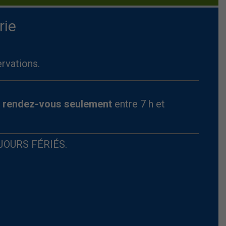
rie
ervations.
r rendez-vous seulement
entre 7 h et
JOURS FÉRIÉS.