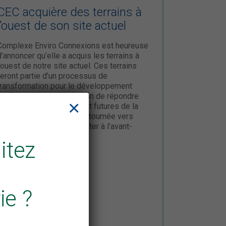
CEC acquière des terrains à
l’ouest de son site actuel
Complexe Enviro Connexions est heureuse
d’annoncer qu’elle a acquis les terrains à
l’ouest de notre site actuel. Ces terrains
feront partie d’un processus de
transformation pour le développement
d’infrastructures vertes afin de répondre
×
aux demandes actuelles et futures de la
société. La vision de CEC tournée vers
l’avenir lui a permis de rester à l’avant-
garde […]
itez
En savoir plus
ie ?