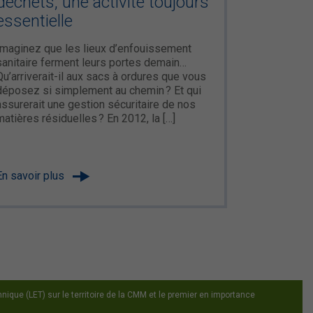
déchets, une activité toujours
essentielle
Imaginez que les lieux d’enfouissement
sanitaire ferment leurs portes demain…
Qu’arriverait-il aux sacs à ordures que vous
déposez si simplement au chemin ? Et qui
assurerait une gestion sécuritaire de nos
matières résiduelles ? En 2012, la […]
En savoir plus
ique (LET) sur le territoire de la CMM et le premier en importance