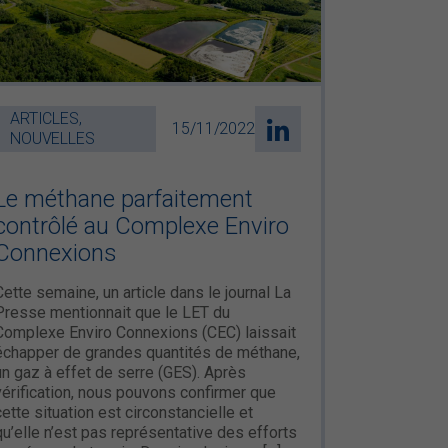
ARTICLES,
15/11/2022
NOUVELLES
Le méthane parfaitement
contrôlé au Complexe Enviro
Connexions
Cette semaine, un article dans le journal La
Presse mentionnait que le LET du
Complexe Enviro Connexions (CEC) laissait
échapper de grandes quantités de méthane,
un gaz à effet de serre (GES). Après
vérification, nous pouvons confirmer que
cette situation est circonstancielle et
qu’elle n’est pas représentative des efforts