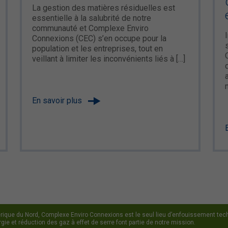
La gestion des matières résiduelles est
essentielle à la salubrité de notre
communauté et Complexe Enviro
Connexions (CEC) s’en occupe pour la
population et les entreprises, tout en
veillant à limiter les inconvénients liés à […]
En savoir plus
ique du Nord, Complexe Enviro Connexions est le seul lieu d’enfouissement techn
ie et réduction des gaz à effet de serre font partie de notre mission.